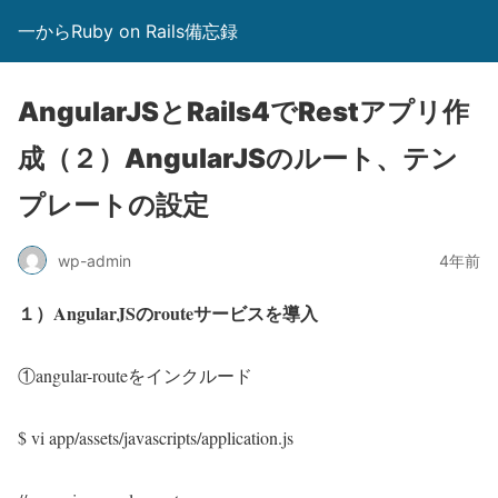
一からRuby on Rails備忘録
AngularJSとRails4でRestアプリ作
成（２）AngularJSのルート、テン
プレートの設定
wp-admin
4年前
１）AngularJSのrouteサービスを導入
①angular-routeをインクルード
$ vi app/assets/javascripts/application.js