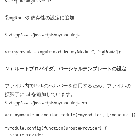
//= require angular-route
②ngRouteを依存性の設定に追加
$ vi app/assets/javascripts/mymodule.js
var mymodule = angular.module(“myModule”, [‘ngRoute’]);
２）ルートプロバイダ、パーシャルテンプレートの設定
ファイル内でRailsのヘルパーを使用するため、ファイルの
拡張子に.erbを追加しています。
$ vi app/assets/javascripts/mymodule.js.erb
var mymodule = angular.module("myModule", ['ngRoute'])
mymodule.config(function($routeProvider) {

  $routeProvider
