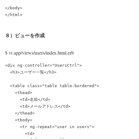
</body>

８）ビューを作成
$ vi app/views/users/index.html.erb
<div ng-controller="UsersCtrl">

  <h3>ユーザー一覧</h3>

  <table class="table table-bordered">

    <thead>

      <td>名前</td>

      <td>メールアドレス</td>

    </thead>

    <tbody>

      <tr ng-repeat="user in users">

        <td>
