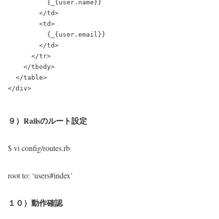
          {_{user.name}}

        </td>

        <td>

          {_{user.email}}

        </td>

      </tr>

    </tbody>

  </table>

９）Railsのルート設定
$ vi config/routes.rb
root to: ‘users#index’
１０）動作確認