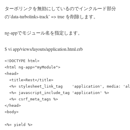
ターボリンクを無効にしているのでインクルード部分
の’data-turbolinks-track’ => true を削除します。
ng-appでモジュール名を指定します。
$ vi app/views/layouts/application.html.erb
<!DOCTYPE html>

<html ng-app="myModule">

<head>

  <title>Rest</title>

  <%= stylesheet_link_tag    'application', media: 'al
  <%= javascript_include_tag 'application' %>

  <%= csrf_meta_tags %>

</head>

<body>

<%= yield %>
