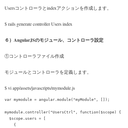
Usersコントローラとindexアクションを作成します。
$ rails generate controller Users index
６）AngularJSのモジュール、コントローラ設定
①コントローラファイル作成
モジュールとコントローラを定義します。
$ vi app/assets/javascripts/mymodule.js
var mymodule = angular.module("myModule", []);

mymodule.controller("UsersCtrl", function($scope) {

  $scope.users = [

    { 
