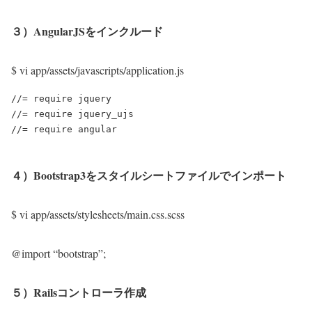
３）AngularJSをインクルード
$ vi app/assets/javascripts/application.js
//= require jquery

//= require jquery_ujs

４）Bootstrap3をスタイルシートファイルでインポート
$ vi app/assets/stylesheets/main.css.scss
@import “bootstrap”;
５）Railsコントローラ作成