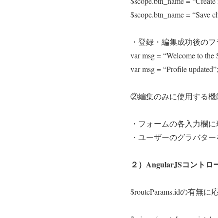
$scope.btn_name = “Create 
$scope.btn_name = “Save c
・登録・編集成功後のフ
var msg = “Welcome to the
var msg = “Profile updated”
②編集のみに使用する機
・フォームの各入力欄に
・ユーザーのグラバター
２）AngularJSコント
$routeParams.i