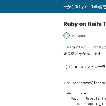
一からRuby on Rails備
Ruby on Rai
wp-admin
「Ruby on Rails T
編集機能を作成します。
（１）Railsコントロー
$ vi app/controllers/us
  def update

    @user = User.find(p
    if @user.update_att