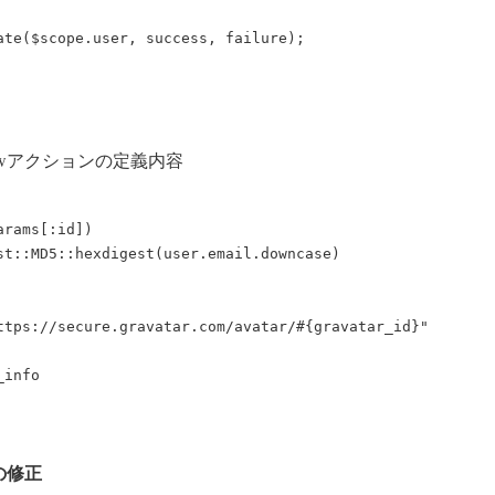
ate($scope.user, success, failure);

howアクションの定義内容
rams[:id])

st::MD5::hexdigest(user.email.downcase)

ttps://secure.gravatar.com/avatar/#{gravatar_id}"

info

ーの修正