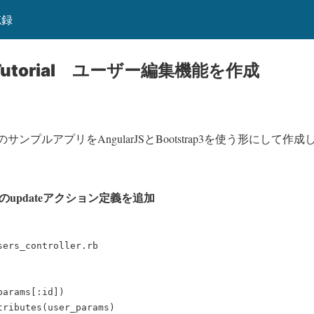
忘録
ls Tutorial ユーザー編集機能を作成
utorial」のサンプルアプリをAngularJSとBootstrap3を使う形
ラのupdateアクション定義を追加
ers_controller.rb

arams[:id])

ributes(user_params)
