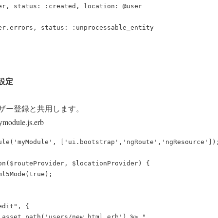
er, status: :created, location: @user

er.errors, status: :unprocessable_entity

ト設定
ザー登録と共用します。
mymodule.js.erb
ule('myModule', ['ui.bootstrap','ngRoute','ngResource']);
on($routeProvider, $locationProvider) {

l5Mode(true);

dit", {

 asset_path('users/new.html.erb') %> "
