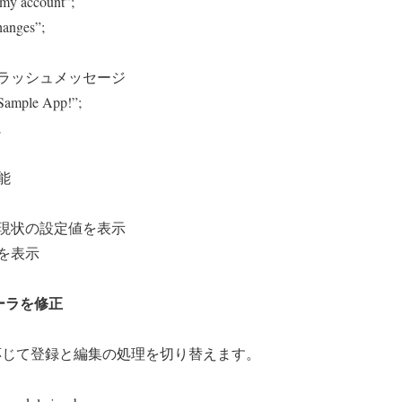
my account”;
hanges”;
ラッシュメッセージ
 Sample App!”;
;
能
現状の設定値を表示
を表示
ローラを修正
dの有無に応じて登録と編集の処理を切り替えます。