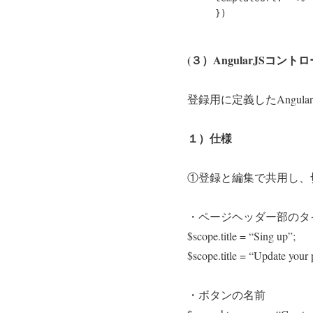
(３）AngularJSコン
登録用に定義したAngu
１）仕様
①登録と編集で共用し、
・ページヘッダー部のタ
$scope.title = “Sing up”;
$scope.title = “Update your p
・ボタンの名前