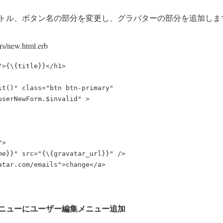
トル、ボタン名の部分を変更し、グラバターの部分を追加しま
ers/new.html.erb
>{\{title}}</h1>

it()" class="btn btn-primary"

serNewForm.$invalid" >

>

me}}" src="{\{gravatar_url}}" />

atar.com/emails">change</a>

ニューにユーザー編集メニュー追加