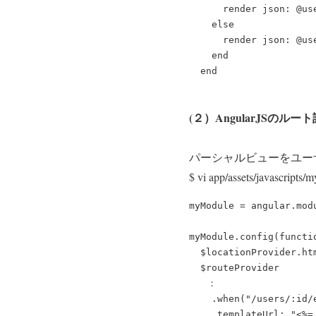
      render json: @us
    else

      render json: @us
    end

(２）AngularJSのルー
パーシャルビューをユー
$ vi app/assets/javascripts/
myModule = angular.mod
myModule.config(functi
  $locationProvider.htm
  $routeProvider

　　：

    .when("/users/:id/e
     templateUrl: "<%=