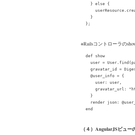
    } else {

      userResource.cre
    }

※Railsコントローラのs
  def show

    user = User.find(pa
    gravatar_id = Dige
    @user_info = {

      user: user,

      gravatar_url: "h
    }

    render json: @user_
（４）AngularJSビュ