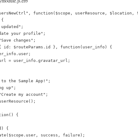
mymodule.js.erb
sersNewCtrl", function($scope, userResource, $location, f
{

updated";

ate your profile";

Save changes";

{ id: $routeParams.id }, function(user_info) {

r_info.user;

url = user_info.gravatar_url;

to the Sample App!";

g up";

Create my account";

serResource();

ion() {

) {

ate($scope.user, success, failure);
