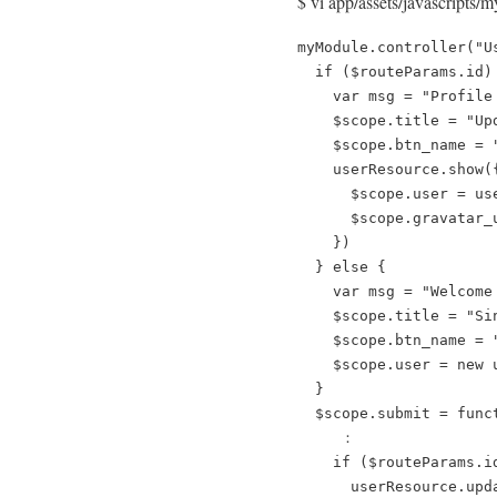
$ vi app/assets/javascripts/
myModule.controller("U
  if ($routeParams.id) 
    var msg = "Profile 
    $scope.title = "Upd
    $scope.btn_name = "
    userResource.show(
      $scope.user = use
      $scope.gravatar_
    })

  } else {

    var msg = "Welcome 
    $scope.title = "Sin
    $scope.btn_name = "
    $scope.user = new u
  }

  $scope.submit = funct
　　　：

    if ($routeParams.id
      userResource.upd