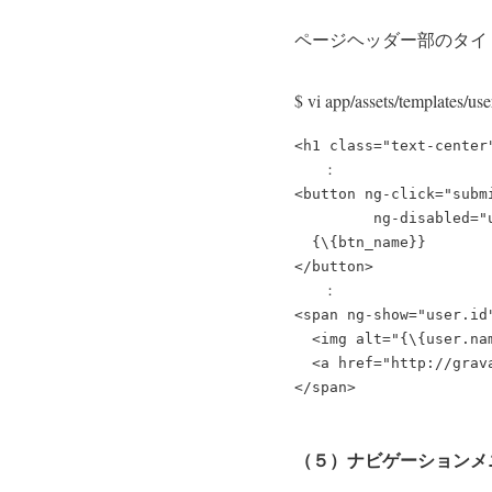
ページヘッダー部のタイ
$ vi app/assets/templates/us
<h1 class="text-center"
　　：

<button ng-click="subm
         ng-disabled="u
  {\{btn_name}}

</button>

　　：

<span ng-show="user.id"
  <img alt="{\{user.na
  <a href="http://grav
（５）ナビゲーションメ